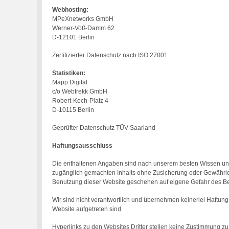
Webhosting:
MPeXnetworks GmbH
Werner-Voß-Damm 62
D-12101 Berlin
Zertifizierter Datenschutz nach ISO 27001
Statistiken:
Mapp Digital
c/o Webtrekk GmbH
Robert-Koch-Platz 4
D-10115 Berlin
Geprüfter Datenschutz TÜV Saarland
Haftungsausschluss
Die enthaltenen Angaben sind nach unserem besten Wissen und G
zugänglich gemachten Inhalts ohne Zusicherung oder Gewährleis
Benutzung dieser Website geschehen auf eigene Gefahr des Be
Wir sind nicht verantwortlich und übernehmen keinerlei Haftun
Website aufgetreten sind.
Hyperlinks zu den Websites Dritter stellen keine Zustimmung zu d